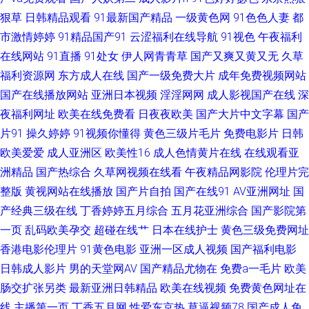
狠草
日韩精品观看
91最新国产精品
一级黄色网
91色色人妻
都
影网站 91中文熟女 国产欧美精品啪啪 蜜桃九九 日日夜夜看毛片 自拍六区
市激情婷婷
91精品国产91
云涩福利在线导航
91视色
午夜福利
不卡无码日韩 国产七页 蜜桃传媒吴梦梦 日韩三级网 91黑人在线 国产91 美
在线网站
91直播
91处女
伊人网青青草
国产又爽又黄又无
久草
福利资源网
东方成人在线
国产一级免费大片
成年免费视频网站
女抠逼视频 日韩三级欧美三级 51色女婷婷导航 www91自拍 国产精品人人操
国产在线播放网站
亚洲日本视频
淫淫网网
成人影视国产在线
深
夜福利网址
欧美在线免费看
日夜夜欧美
国产大片中文字幕
国产
另类综合图 日本Aⅴ网站 丁香福利导航 人人肏在线视频 中日韩欧美色图 黄色
片91
操久婷婷
91视频你懂得
黄色三级片毛片
免费电影片
日韩
欧美爱爱
成人亚洲区
欧美性16
成人色情黄片在线
在线观看亚
电影链接 日日曹干 91色免费看 成人视频精彩入口 另类激情综合 色五月成人
洲精品
国产热综合
久草网视频在线看
午夜精品网影院
伦理片完
整版
网站 91导航入口 国产精品素人内射 欧美日韩国产成人 午夜熟女福利 97超碰
黄视网站在线播放
国产片自拍
国产在线91
AV亚洲网址
国
产经典三级在线
丁香婷婷五月综合
五月花亚洲综合
国产影院第
人人拍 福利电影导航 另类欧美综合 四虎福利导航 91后入极品jK 韩国操逼视
一页
乱码欧美孕交
超碰在线艹
日本在线护士
黄色三级免费网址
香港电影伦理片
91黄色电影
亚洲一区成人视频
国产福利电影
频 91精品视频入口 在线国产视频 超碰科料 久草免费福利资源 日韩天天肏屄
日韩成人影片
男的天堂网AV
国产精品尤物在
免费a一毛片
欧美
肠交扩张另类
最新亚洲日韩精品
欧美在线视频
免费黄色网址在
51黑料偷拍 超碰男女 激情午夜福利 欧美性福利一区 91传媒专区 国产自排视
线
主播第一页
丁香五月网
性爱东京热
草逼视频78
国产成人免