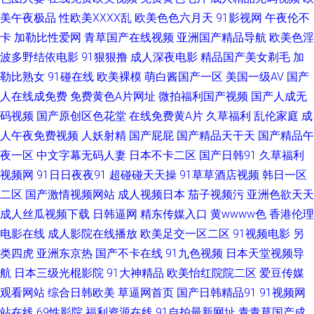
精品在线 精品国产乱码 五月天三级网址 亚洲天堂有码 91网在线看 超碰人人
美午夜极品
性欧美ⅩⅩⅩⅩ乱
欧美色色六月天
91影视网
午夜伦不
卡
加勒比性爱网
青草国产在线视频
亚洲国产精品导航
欧美色淫
色 日韩色图合集 91黄站在线播放 99导航 成人在线观看网址 久久偷精品 欧
波多野结依电影
91狠狠撸
成人深夜电影
精品国产美女剃毛
加
勒比熟女
91碰在线
欧美裸模
萌白酱国产一区
美国一级AV
国产
美日韩色 日韩AV爱爱网址 深夜久久麻豆精品 91白丝国产 超碰91吃瓜 福利
人在线成免费
免费黄色A片网址
微拍福利国产视频
国产人成无
码视频
国产原创区色花堂
在线免费黄A片
久草福利
乱伦家庭
成
址老司机选集 韩国av高清无码 黄色日逼视频 欧美日韩中文 日韩欧美国产综
人午夜免费视频
人妖射精
国产屁屁
国产精品天干天
国产精品午
合 五月花成人视频 亚洲变态制服另类 中文字幕剧情另类 97日韩色情 超碰97
夜一区
中文字幕无码人妻
日本不卡二区
国产日韩91
久草福利
视频网
91日日夜夜91
超碰碰天天操
91草草酒店视频
韩日一区
资源网 东京成人网 狠狠鲁无码色导航 久草男女 97激情97激情 成人片网址
二区
国产激情视频网站
成人视频日本
茄子视频污
亚洲色欲天天
成人丝瓜视频下载
日韩逼网
精东传媒入口
黄wwww色
香港伦理
国产在线欧 免费熟女av 欧美色图综合 日韩H网址 天天肏天天干 午夜福利影
电影在线
成人影院在线播放
欧美足交一区二区
91视频电影
另
类四虎
亚洲东京热
国产不卡在线
91九色视频
日本天堂视频导
院免费 超碰最新网址 另类激情无毒不卡 欧美做爱导航 三级免费黄 五月丁香
航
日本三级光棍影院
91大神精品
欧美怡红院院二区
爱豆传媒
观看网站
综合日韩欧美
草逼网首页
国产日韩精品91
91视频网
婷婷天堂 97超碰在线视 成人伊人性爱网 国产美女自拍视频 久久东热网 欧美
站在线
69性影院
福利资源在线
91自拍最新网址
青青草国产成