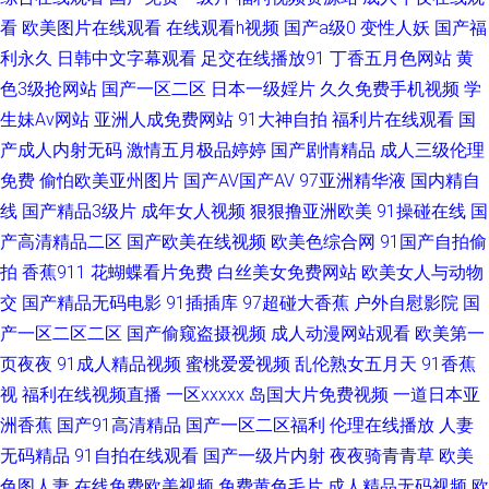
青青伊人视频 97福利姬 国产欧美日韩性爱 另类丝袜诱惑 日韩H网站 午夜男
看
欧美图片在线观看
在线观看h视频
国产a级0
变性人妖
国产福
利永久
日韩中文字幕观看
足交在线播放91
丁香五月色网站
黄
人天堂影院 97人人擦 成人AV三级传媒 国产传媒第四页 蜜桃传媒吴梦梦 中文
色3级抢网站
国产一区二区
日本一级婬片
久久免费手机视频
学
生妹Av网站
亚洲人成免费网站
91大神自拍
福利片在线观看
国
字幕久荜 福利二区 韩国av永久无码 黑人大吊 精品日韩无码一区 另类AV激情
产成人内射无码
激情五月极品婷婷
国产剧情精品
成人三级伦理
免费
偷怕欧美亚州图片
国产AV国产AV
97亚洲精华液
国内精自
内射无码一区日韩 欧美色色自拍 青青青操网站 日本老熟妇毛茸茸 日韩AⅤ视
线
国产精品3级片
成年女人视频
狠狠撸亚洲欧美
91操碰在线
国
频列表 亚洲黄色大片网站 白丝91在线 九九黄色片性爱 欧美色图1 四虎影库
产高清精品二区
国产欧美在线视频
欧美色综合网
91国产自拍偷
拍
香蕉911
花蝴蝶看片免费
白丝美女免费网站
欧美女人与动物
av 午夜福利禽 午夜天堂影院 亚洲欧洲日本无码 黑人干日本少妇 欧美性爱十
交
国产精品无码电影
91插插库
97超碰大香蕉
户外自慰影院
国
产一区二区二区
国产偷窥盗摄视频
成人动漫网站观看
欧美第一
区不卡 亚洲成人WWW 97干在线视频 超碰在线资源总站 国产86页 国产传媒
页夜夜
91成人精品视频
蜜桃爱爱视频
乱伦熟女五月天
91香蕉
视
福利在线视频直播
一区xxxxx
岛国大片免费视频
一道日本亚
精选 国产91网址 含羞草影院福利院 激情丁香综合网 玖玖爽A 欧美轮理 欧美
洲香蕉
国产91高清精品
国产一区二区福利
伦理在线播放
人妻
无码精品
性爱一卡2卡 日韩国产久久 午夜激情影院a 中日韩三级片 91UU视频 国产老A
91自拍在线观看
国产一级片内射
夜夜骑青青草
欧美
色图人妻
在线免费欧美视频
免费黄色毛片
成人精品无码视频
欧