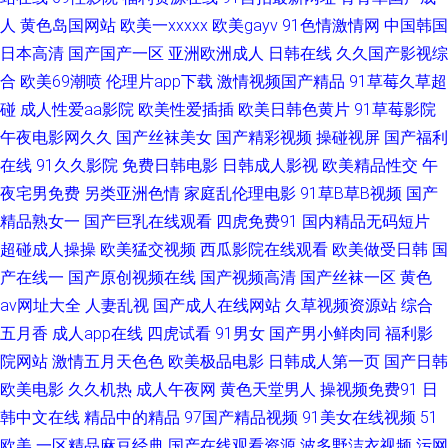
日韩久久 亚洲老湿机 91可爱足交 97色狠 操逼视频软件 岛国无码五区 国内
人
黄色岛国网站
欧美一xxxxx
欧美gayv
91色情激情网
中国韩国
日本高清
国产国产一区
亚洲欧洲成人
日韩在线
久久国产影视综
最新肏屄精品 男人资源网 香蕉视频18 51国产精品 91视频在 成人蝌蚪 国产
合
欧美69潮喷
伦理片app下载
激情视频国产精品
91草莓久草超
碰
成人性爱aa影院
欧美性爱插插
欧美日韩色黄片
91草莓影院
精品日韩久久 精品中文在线 美女草逼色天堂 青娱乐91视频 婷婷色人网 性爱
午夜电影网久久
国产丝袜美女
国产精彩视频
操碰视屏
国产福利
在线
91久久影院
免费日韩电影
日韩成人影视
欧美精品性交
午
麻豆传媒 中日韩三级片 91麻豆萝莉熟女 大香蕉超碰免费在 黄色三级片yyc
夜宅男免费
另类亚洲色情
家庭乱伦理电影
91草B草B视频
国产
精品熟女一
另类黑人av 欧美中字 日韩巨乳A片 91丝袜视频 超碰午夜 国产激情第二页 韩
国产巨乳在线观看
四虎免费91
国内精品无码短片
超碰成人操操
欧美猛交视频
西瓜影院在线观看
欧美做受日韩
国
国伪娘TS网站 久久大香一本AV 青娱乐豆花视频 肏屄欧美 国产内射自拍cm
产在线一
国产原创视频在线
国产视频高清
国产丝袜一区
黄色
av网址大全
人妻乱视
国产成人在线网站
久草视频资源站
综合
欧美变态综合 天天操比 亚洲老司机视 91大神网站 肏肏肏肏 丰满少妇被日
五月香
成人app在线
四虎试看
91男女
国产男小鲜肉同
福利影
院网站
激情五月天色色
欧美极品电影
日韩成人第一页
国产日韩
九一自拍 免费欧美毛片A级 日本浮力影院 少妇性爱av片 亚洲另类图区88 91
欧美电影
久久机热
成人午夜网
黄色天堂男人
操视频免费91
日
韩中文在线
精品中的精品
97国产精品视频
91美女在线视频
51
人人爱 不卡久久 豆花91网 激情福利导航 欧美瑟瑟网站 日韩激情色图 婷婷
欧美
一区精品麻豆经典
国产在线观看资源
波多野洁衣视频
污网