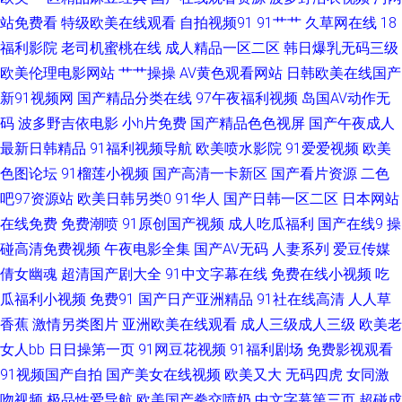
色福利导航 亚洲TV无码精品 91色视 俺去射啦 国产理伦 久久国产乱子伦精
站免费看
特级欧美在线观看
自拍视频91
91艹艹
久草网在线
18
福利影院
老司机蜜桃在线
成人精品一区二区
韩日爆乳无码三级
男人天堂黄色 日韩A级片 午夜性交片 中日韩欧成人网址 99狼友 激情avav 91
欧美伦理电影网站
艹艹操操
AV黄色观看网站
日韩欧美在线国产
新91视频网
国产精品分类在线
97午夜福利视频
岛国AV动作无
色色视频 超碰ab电影在线 大香蕉伊人大香蕉 久久福利社 人妖AV综合网 午夜
码
波多野吉依电影
小h片免费
国产精品色色视屏
国产午夜成人
最新日韩精品
91福利视频导航
欧美喷水影院
91爱爱视频
欧美
福利视频入口 中文字幕日本私人 99精品电影网 成人高清日色 国产探花福利
色图论坛
91榴莲小视频
国产高清一卡新区
国产看片资源
二色
吧97资源站
欧美日韩另类0
91华人
国产日韩一区二区
日本网站
导航 五月丁香网站 福利精品店 老司机黄色av 婷婷五月份视频 影音先锋福利
在线免费
免费潮喷
91原创国产视频
成人吃瓜福利
国产在线9
操
精品 91在线综合观看 成人福利软件导航 韩国电影片 麻豆视频免费观看 日韩
碰高清免费视频
午夜电影全集
国产AV无码
人妻系列
爱豆传媒
倩女幽魂
超清国产剧大全
91中文字幕在线
免费在线小视频
吃
精品1 在线豆花黑料9 97国产在线观看 成人性生活视 国内视频自拍 老湿机操
瓜福利小视频
免费91
国产日产亚洲精品
91社在线高清
人人草
香蕉
激情另类图片
亚洲欧美在线观看
成人三级成人三级
欧美老
人人操91 无码不卡一区二区 91看国产导航 超碰日人妻 黄色网免观看 欧美亚
女人bb
日日操第一页
91网豆花视频
91福利剧场
免费影视观看
91视频国产自拍
国产美女在线视频
欧美又大
无码四虎
女同激
洲日韩成人 天天干天天色 91夫妻交换论坛 www五月天av 国产成色免费在线
吻视频
极品性爱导航
欧美国产拳交喷奶
中文字幕第三页
超碰成