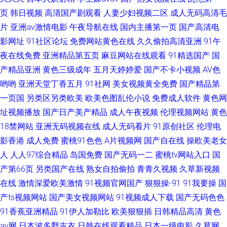
页
韩日视频
高清国产剧观看
人妻少妇视频二区
成人无码高清毛
片
亚洲av激情电影
午夜导航在线
国内主播第一页
国产高清电
影网址
91社区论坛
免费网站黄色在线
久久偷拍高清亚洲
91午
夜在线免费
亚洲精品第五页
麻豆网站在线观看
91精选国产
国
产精品亚洲
黄色三级成年
五月天婷婷爱
国产不卡小视频
AV色
哟哟
亚洲天堂丁香五月
91社网
美女视频黄全免费
国产精品第
一页国
另类区另类欧美
欧美色图乱伦小说
免费成人软件
黄色网
址视频播放
国产日产美产精品
成人午夜视频
伦理视频网站
黄色
18禁网站
亚洲无码视频在线
成人无码看片
91原创社区
伦理电
影香港
成人免费
蜜桃91色色
A片视频网
国产自在线
操欧美老女
人
人人97综合精品
岛国免费
国产无码一二
蜜桃tv网站入口
国
产第66页
另类国产在线
熟女自拍偷拍
青青久视频
久草新视频
在线
激情深爱欧美激情
91视频官网国产
狠狠操-91
91我要操
国
产ts视频网站
国产美女视频网站
91视频成人下载
国产无码色色
91香蕉亚洲精品
91伊人加勒比
欧美狠狠插
日韩精品高清
黄色
av网
日本波多野吉衣
日韩在线观看精品
日本一级电影
久草网