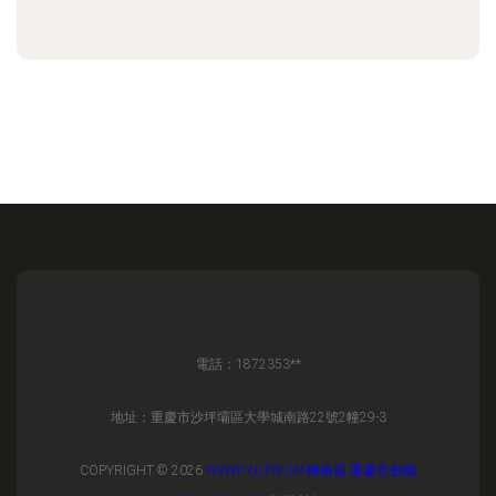
電話：1872353**
地址：重慶市沙坪壩區大學城南路22號2幢29-3
COPYRIGHT © 2026
WWW.YJLTW.CN
轉換器
重慶市創咖