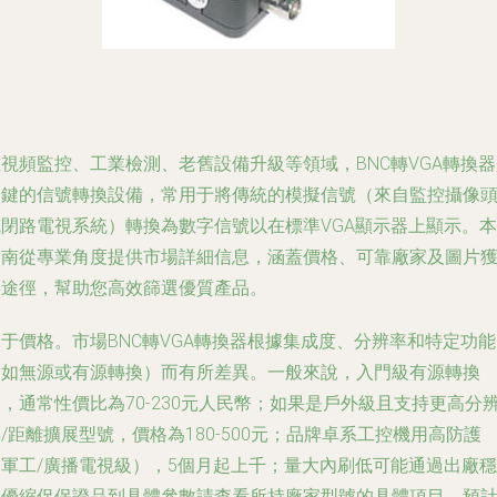
視頻監控、工業檢測、老舊設備升級等領域，BNC轉VGA轉換
關鍵的信號轉換設備，常用于將傳統的模擬信號（來自監控攝像
或閉路電視系統）轉換為數字信號以在標準VGA顯示器上顯示。本
指南從專業角度提供市場詳細信息，涵蓋價格、可靠廠家及圖片
取途徑，幫助您高效篩選優質產品。
于價格。市場BNC轉VGA轉換器根據集成度、分辨率和特定功能
（如無源或有源轉換）而有所差異。一般來說，入門級有源轉換
，通常性價比為70-230元人民幣；如果是戶外級且支持更高分
/距離擴展型號，價格為180-500元；品牌卓系工控機用高防護
（軍工/廣播電視級），5個月起上千；量大內刷低可能通過出廠穩
定優縮促保證品到具體參數請查看所持廠家型號的具體項目。預