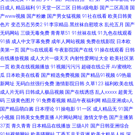
日成人
精品福利
91天堂一区二区
日韩a级电影
国产二区高清
国
产www视频
国产粉嫩
国产男女猛视频
91社在线看
欧美日韩黄
色片
变态另态另类2
91李宗精品
黑丝袜自慰喷水
乱伦五月
国产
无码网站
三级无毒免费
青青草51
91丝袜在线
91九色在线观看
91插
成人中文字幕免费
成年人网站视频
免费在线影院
日本欧
美第一页
国产ts在线观看
午夜影院国产在线
91操在线观看
日韩
在线播放视频
成人大片一级天天
内射性爱网址大全
欧美社区第
一页
欧美在线视频播放
91视频污污污
超碰在线公开
AV蜜桃吃
瓜
日本欧美在线看
国产精选免费视频
国产精品91视频
69热最
新网址
无码白丝强行免费
激情影院日韩
久草123
福利欧美在线
成人片无码
日韩成人极品视频
国产在线诱惑
乱人xxxxx
超黄无
码
三级黄色图片
91免费看视频
精品午夜福利网
精品亚洲成a人
国产精品萌白酱
日本理论
91操电影
91一区
成人精品无
91国产
小视频
日韩美女免费直播
A片网站网址
激情文学色
国产主播第
37页
青久青青
日本精品在线播放
三级A片
国产日韩亚洲综合
91短视频网站
欧美骚网站
丁香五月天亚洲
欧美大粗吊人妖
深