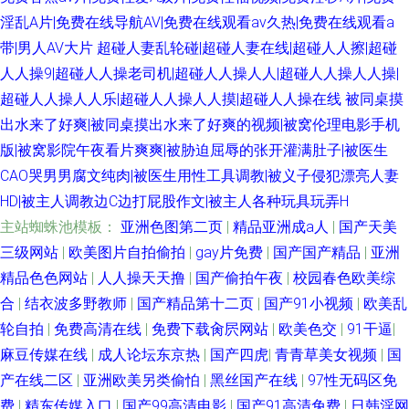
淫乱A片|免费在线导航AV|免费在线观看av久热|免费在线观看a
带|男人AV大片
超碰人妻乱轮碰|超碰人妻在线|超碰人人擦|超碰
人人操9|超碰人人操老司机|超碰人人操人人|超碰人人操人人操|
超碰人人操人人乐|超碰人人操人人摸|超碰人人操在线
被同桌摸
出水来了好爽|被同桌摸出水来了好爽的视频|被窝伦理电影手机
版|被窝影院午夜看片爽爽|被胁迫屈辱的张开灌满肚子|被医生
CAO哭男男腐文纯肉|被医生用性工具调教|被义子侵犯漂亮人妻
HD|被主人调教边C边打屁股作文|被主人各种玩具玩弄H
主站蜘蛛池模板：
亚洲色图第二页
|
精品亚洲成a人
|
国产天美
三级网站
|
欧美图片自拍偷拍
|
gay片免费
|
国产国产精品
|
亚洲
精品色色网站
|
人人操天天撸
|
国产偷拍午夜
|
校园春色欧美综
合
|
结衣波多野教师
|
国产精品第十二页
|
国产91小视频
|
欧美乱
轮自拍
|
免费高清在线
|
免费下载肏屄网站
|
欧美色交
|
91干逼
|
麻豆传媒在线
|
成人论坛东京热
|
国产四虎
|
青青草美女视频
|
国
产在线二区
|
亚洲欧美另类偷怕
|
黑丝国产在线
|
97性无码区免
费
|
精东传媒入口
|
国产99高清电影
|
国产91高清免费
|
日韩淫网