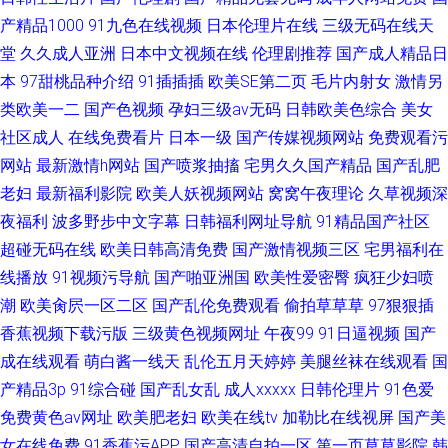
产精品1000
91九色在线视频
日本伦理片在线
三级无码在线天
堂
久久成人亚洲
日本中文视频在线
伦理剧推荐
国产成人精品日
本
97甜桃品种介绍
91插插插
欧美SE第二页
毛片内射女
激情另
类欧美一二
国产色视频
孕妇三级av无码
日韩欧美色综合
美女
社区成人
在线免费看片
日本一级
国产传媒视频网站
免费观看污
网站
最新激情h网站
国产喷浆抽搐
宅男久久国产精品
国产乱肥
老妇
最新福利影院
欧美人妖视频网站
窝窝午夜理论
久草视频深
夜福利
波多野步中文字幕
日韩福利网址导航
91精品国产社区
超碰无码在线
欧美日韩高清免费
国产激情视频三区
宅男福利在
线播放
91视频污导航
国产啪亚洲国
欧美性爱密臀
疯狂少妇喷
潮
欧美肏屄一区二区
国产乱伦免费观看
偷拍草草草
97狠狠插
香蕉视频下载污版
三级黄色视频网址
午夜99
91日逼视频
国产
成在线观看
萌白酱一线天
乱伦五月天婷婷
美腿丝袜在线观看
国
产精品3p
91综合碰
国产乱女乱
成人xxxxx
日韩伦理片
91色爱
免费黄色av网址
欧美肥老妇
欧美在线tv
加勒比在线视屏
国产美
女在线免费
91香蕉污APP
国产高清自拍一区
第一页草草影院
韩