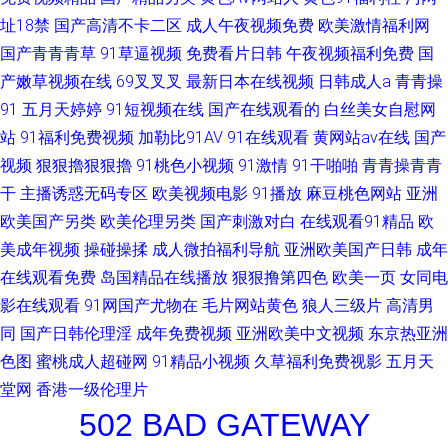
址18禁
国产高清不卡二区
成人午夜视频免费
欧美激情福利网
国产青青青草
91草逼视频
免费看片日韩
午夜视频福利免费
国
产嫩草视频在线
69叉叉叉
最新日本在线视频
日韩成人a
青青操
91
五月天婷婷
91短视频在线
国产在线观看的
白丝美女自慰网
站
91福利免费视频
加勒比91AV
91在线观看
黄网站av在线
国产
视频
狠狠擼狠狠擼
91桃色小视频
91激情
91干啪啪
青青操青青
干
主播诱惑无码专区
欧美视频电影
91播放
麻豆桃色网站
亚洲
欧美国产另类
欧美伦理另类
国产刺激对白
在线观看91精品
欧
美成年视频
操碰操揉
成人微拍福利导航
亚洲欧美国产日韩
成年
在线观看免费
岛国精品在线播放
狠狠撸第四色
欧美一页
女同电
影在线观看
91网国产尤物在
毛片网站黄色
狼人三级片
高清男
同
国产日韩伦理淫
成年免费视频
亚洲欧美中文视频
东京热亚洲
色图
蜜桃成人超碰网
91精品小视频
久草福利免费视影
五月天
堂网
香港一级伦理片
502 BAD GATEWAY