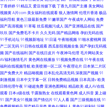
丁香婷婷
91精品又
爱豆传媒下载
丁香九月国产主播
美女网站
视频黄
A片com
美女福利在线观看
狼人激情网
伦理片香港
极品
福利导航
黄色三级最新免费
91嫩草国产
午夜成年人网站
免费
国产高清视频
91草莓
丝瓜视频污成人
国产亚洲视品在线
国产
玖玖
国产免费毛不卡片
久久无码
国产精品网络
孕妇无码在线
91手机论坛
91视频新地址
91日逼
午夜啪视频
91啪水蜜桃网
国
产二区无码
91日韩在线观看
西瓜影院视频全集
国产孕妇无码视
频
国产在线福利
国产在线日皮片
午夜神马伦理
毛片网站美女
AV福利激情毛片
黄色网在线播放
91视频免费在线
91午夜在线
福利在线视频导航
欧美喷潮一区二区
午夜理论片
日本第二片区
国产免费大片
精品呦视频
日本乱伦高清无码
深夜国产视频
91
刺激视频
日本中文字幕一区
日韩免费精品视频
日本高清v
欧美
日韩伦理午夜
91碰超免费
亚洲色图网站
精品欧美
成人AV在线
观看
日本a级在线
干露脸熟女
在线观看黄色网
成人抖音
爰上碰
91
国产美女91视频
国产情侣片
97人人看
国产三级视频在线
91
免费视频精品
国产精品另类
黄色AV网站人
黄色91福利社
污网