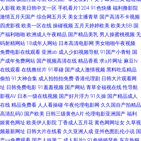
人影视
九一蜜桃出品 欧美日韩大陆91 午夜欧美伦 91免费公开视频 超碰入口 国内激
欧美日韩中文一区
手机看片1204
91色快播
福利撸影院
激情五月天国产
综合网五月天
美女主播青草
国产高清不卡视频
情自拍视频 美女A片视频 超碰在线a 久草色视频 欧午夜影院 深夜影院a 91视
四虎影视
欧美一区在线
操碰视频
五月天婷婷欧美
欧美大BB
国
产福利啪啪
欧洲成人午夜精品
国产精品美乳
男人操蜜桃视频
无
频免费试看 成人香蕉视频在线 久草av电影 人妻自拍色图 天天草草天天色色
码射精网站
18成年人网站
日本高清电影网
男女啪啪午夜视频
免费电影在线观看
亚洲ab
成人少妇视频导航
91国产小青蛙
国
伊人成人婷婷 97狠狠色先锋 超碰在线激情影音 韩国成人A级av 亚州午夜剧
产成年免费网站
国产视频高清在线
精品香蕉
求a片网址
麻豆tv
在线观看
在线撸丝片
91草碰
国产成人激情视频
黑料吃瓜精品
场 www老司机av 国产夫妻啪啪在线 另类黑人av 日韩精品免费视频 亚洲天堂
偷拍
91大神合集
成人拍拍拍免费
香港伦理剧
日韩大片观看网
狼友网 97色骚 传媒AV影视 狠狠天天干 人人色人人色 香蕉肏屄网 91尤物视
址
日韩免费电影
91羞羞视频
国产网站
青草全福视在线
性导航
影视AV
日本一级在线视频
国产好片浮力
91久操
国产精品成人
频 成人瑟瑟网站 九一福利网 美女深夜福利91 午夜福利AV网站 韩国偷拍免费
在线
精品免费看
人人看操碰
午夜伦理电影网
久久国自产拍精品
高清乱码0
国产欧美
日韩三级黄色A片
伦理电影亚洲国产
福利
观看 欧美淫色网 51久草在线播放 大香蕉伊75 久久草香蕉 日本女同中文字幕
姬黄色网址
欧美伊人影院
丁香成人五月花
黄色网网址女
久草视
频最新网址
日韩大片在线看
久久亚洲人成
亚州色图乱伦小说
国
亚洲AV色色导航 91羞羞视频 国产AV理论电影 老湿机福利局影院 日本黄色电
产va免费观看
国产人妖第二
成人影片h
91色婷婷瑟色
东京热狠