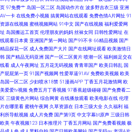
页
97免费艹
岛国一区二区
岛国动作片在
波多野吉衣三级
亚洲
AV一卡
在线免费小视频
搞黄网站在线观看
免费色情A片网扯
91
资源在线视频
蜜桃视频网站
91中文
国产在线视频
福利爱爱网
址
岛国搬运工首页
伦理朋友的妈妈
丝袜女同
日韩性爱网址
在
线观看日本黄
亚洲国产第一网站
国产99不卡
66精品视频
国产
精品探花一区
成人免费国产大片
国产在线网址观看
欧美激情日
韩
国产精品无码亚洲
国产一区二区黄片
喷潮一区
福利姬足交在
线看
成人午夜网址
五月花无码视频
青青草国产
欧美日韩乱
国
产屁屁第一页
91国产视频网
性爱草逼91AV
免费欧美视频
欧美
岛国一区二区
少妇喷水18禁
51漫画APP
丁香五月花激情网
欧
美爱爱tv视频
免费五月丁香视频
97香蕉超级碰碰
国产免费看二
区
三级黄色片网站
综合网黄
在线播放观看
欧美电影在线
伦理
片在哪里看
蜜桃午夜网
久草资源在
日本三级大全
久久福利
福
利所导航视频
成人片免费
国产第9页
中文字幕bt原声
三级日韩
欧美
午夜视频123
日本推理片
丁香五月网站
国产免费看视频
极
品成人色
成人黑料自拍
国产日韩欧美网站
国产无码av
老湿A片