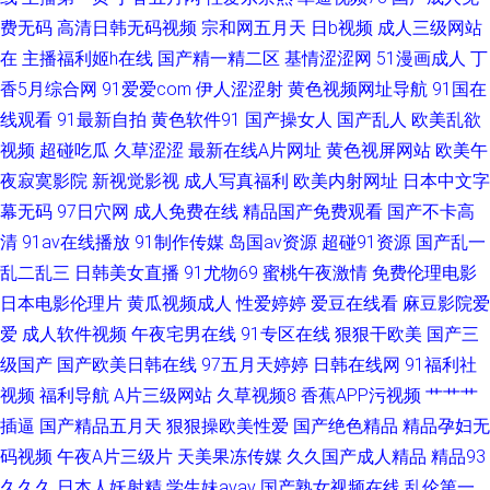
费无码
高清日韩无码视频
宗和网五月天
日b视频
成人三级网站
频大全 无码专区天天干 亚洲久色 国产亚洲一黄 日韩大片免费试看 91国自在
在
主播福利姬h在线
国产精一精二区
基情涩涩网
51漫画成人
丁
线播放 99精品自拍
香5月综合网
91爱爱com
伊人涩涩射
黄色视频网址导航
91国在
线观看
91最新自拍
黄色软件91
国产操女人
国产乱人
欧美乱欲
视频
超碰吃瓜
久草涩涩
最新在线A片网址
黄色视屏网站
欧美午
夜寂寞影院
新视觉影视
成人写真福利
欧美内射网址
日本中文字
幕无码
97日穴网
成人免费在线
精品国产免费观看
国产不卡高
清
91av在线播放
91制作传媒
岛国av资源
超碰91资源
国产乱一
乱二乱三
日韩美女直播
91尤物69
蜜桃午夜激情
免费伦理电影
日本电影伦理片
黄瓜视频成人
性爱婷婷
爱豆在线看
麻豆影院爱
爱
成人软件视频
午夜宅男在线
91专区在线
狠狠干欧美
国产三
级国产
国产欧美日韩在线
97五月天婷婷
日韩在线网
91福利社
视频
福利导航
A片三级网站
久草视频8
香蕉APP污视频
艹艹艹
插逼
国产精品五月天
狠狠操欧美性爱
国产绝色精品
精品孕妇无
码视频
午夜A片三级片
天美果冻传媒
久久国产成人精品
精品93
久久久
日本人妖射精
学生妹avav
国产熟女视频在线
乱伦第一