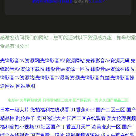
網絡科技有限公司
轉換器
版權所有
SITEMAP
感谢您访问我们的网站，您可能还对以下资源感兴趣：如皋怨棠
食品有限公司
先锋影音av资源网|先锋影音AV资源网站|先锋影音av资源无码|先
锋影音AV资源下载|先锋影音av资源一区|先锋影音av资源在线|先
锋影音av资源站|先锋影音av最新资源|先锋影音白丝|先锋影音操
逼网站
网站地图
日本一级大片
微拍福利在线观看
91香蕉APP
国产二区三区
国产
青青久久青青 变态av福利 日本性天堂 91娱乐综合 超碰在线免费公开 豆花小
精品性
乱伦种子
美国伦理大片
国产二区在线观看
美女伦理视频
电影av 久草网站欧美 日韩限制级三级片 国产探花第一页 久久国产精品三区
福利偷拍小视频
91社区国产
丁香五月天堂
欧美变态一区
国产
综合在线观看
国产免费一级片
福利视频资源站
成人午夜在线观