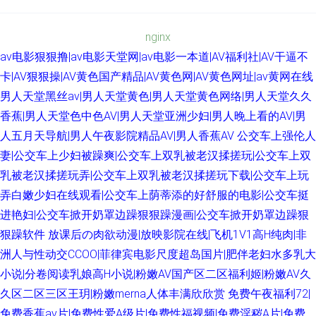
nginx
av电影狠狠撸|av电影天堂网|av电影一本道|AV福利社|AV干逼不
卡|AV狠狠操|AV黄色国产精品|AV黄色网|AV黄色网址|av黄网在线
男人天堂黑丝av|男人天堂黄色|男人天堂黄色网络|男人天堂久久
香蕉|男人天堂色中色AV|男人天堂亚洲少妇|男人晚上看的AV|男
人五月天导航|男人午夜影院精品AV|男人香蕉AV
公交车上强伦人
妻|公交车上少妇被躁爽|公交车上双乳被老汉揉搓玩|公交车上双
乳被老汉揉搓玩弄|公交车上双乳被老汉揉搓玩下载|公交车上玩
弄白嫩少妇在线观看|公交车上荫蒂添的好舒服的电影|公交车挺
进艳妇|公交车掀开奶罩边躁狠狠躁漫画|公交车掀开奶罩边躁狠
狠躁软件
放课后の肉欲动漫|放映影院在线|飞机1V1高H纯肉|非
洲人与性动交CCOO|菲律宾电影尺度超岛国片|肥伴老妇水多乳大
小说|分卷阅读乳娘高H小说|粉嫩AV国产区二区福利姬|粉嫩AV久
久区二区三区王玥|粉嫩merna人体丰满欣欣赏
免费午夜福利72|
免费香蕉av片|免费性爱A级片|免费性福视频|免费淫秽A片|免费