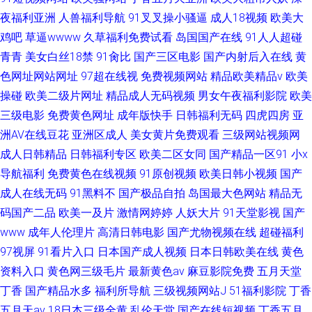
夜福利亚洲
人兽福利导航
91叉叉操小骚逼
成人18视频
欧美大
鸡吧
草逼wwww
久草福利免费试看
岛国国产在线
91人人超碰
青青
美女白丝18禁
91肏比
国产三区电影
国产内射后入在线
黄
色网址网站网址
97超在线视
免费视频网站
精品欧美精品v
欧美
操碰
欧美二级片网址
精品成人无码视频
男女午夜福利影院
欧美
三级电影
免费黄色网址
成年版快手
日韩福利无码
四虎四房
亚
洲AV在线豆花
亚洲区成人
美女黄片免费观看
三级网站视频网
成人日韩精品
日韩福利专区
欧美二区女同
国产精品一区91
小x
导航福利
免费黄色在线视频
91原创视频
欧美日韩小视频
国产
成人在线无码
91黑料不
国产极品自拍
岛国最大色网站
精品无
码国产二品
欧美一及片
激情网婷婷
人妖大片
91天堂影视
国产
www
成年人伦理片
高清日韩电影
国产尤物视频在线
超碰福利
97视屏
91看片入口
日本国产成人视频
日本日韩欧美在线
黄色
资料入口
黄色网三级毛片
最新黄色av
麻豆影院免费
五月天堂
丁香
国产精品水多
福利所导航
三级视频网站J
51福利影院
丁香
五月天av
18日本三级全黄
乱伦天堂
国产在线短视频
丁香五月