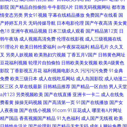
影院
国产精品自拍偷拍
牛牛影院A片
日韩无码视频网站
都市激
情变态另类
男女91视频
字幕在线精品播放
免费国产在线看
国
产婷婷五月天
无码传媒导航
日本电影伦理
国产午夜高清
美女黄
色18
亚洲午夜精品视频
日本三级成人观看
国产精品第12页
日
韩午夜场
成人视频高清免费
伦理在线影视
成人三级视频在线
91理论片
欧美日韩性爱福利
av午夜探花福利
精品毛片
久久叉
叉
另类人妖视频
欧美熟妇穴视频
丁香五月V国产
日韩黄色网址
豆花福利视频
轮理片自拍偷拍
日韩欧美美女视频
欧美A级黄色
影院
丁香影视五月花
福利视频电影久久
污污污污免费
91金典
免费
欧美三级日本
成人在线吃瓜网站
成人岛国影院
成人动漫二
区三区
久草在线最新
日韩精品推荐
国产精品一区自拍
男人天堂
a片123
另类视频欧美
国产在线直播
亚洲卡一卡二
成人在线免
费看黄
操操无码视频
国产高清第一页
91国产在线播放
国产女
人夜夜做
国产在线小视频
91com
91豆花成人
哪里有A片网址
精产国品
香蕉视频国产精品
91九色福利
成人国产无线视
欧美
日韩性生活片
国产伦理剧
国产精品无套无码
成年人网站免费
国